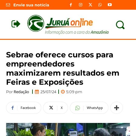
Envie sua notícia
Sebrae oferece cursos para
empreendedores
maximizarem resultados em
Feiras e Exposições
Redação
25/07/24
Por
5:09 pm
Facebook
X
WhatsApp