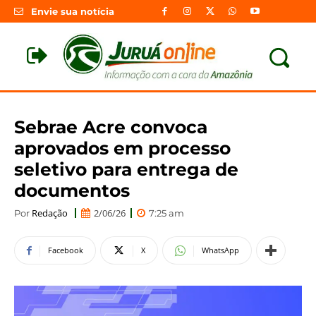
Envie sua notícia
Sebrae Acre convoca
aprovados em processo
seletivo para entrega de
documentos
Redação
2/06/26
Por
7:25 am
Facebook
X
WhatsApp