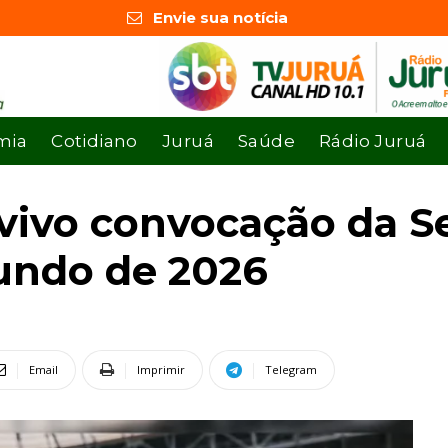
Envie sua notícia
mia
Cotidiano
Juruá
Saúde
Rádio Juruá
vivo convocação da Se
undo de 2026
Email
Imprimir
Telegram