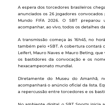
A espera dos torcedores brasileiros chega
anunciados os 26 jogadores convocados p
Mundo FIFA 2026. O SBT preparou um
acompanhar, ao vivo, todos os detalhes da 
A transmissão começa às 16h45, no horá
também pelo +SBT. A cobertura contará 
Leifert, Mauro Naves e Mauro Beting, que v
os bastidores da convocação e os nome
hexacampeonato mundial.
Diretamente do Museu do Amanhã, no R
acompanhará o anúncio oficial da lista. 
a repercussão entre torcedores e os bast
No ambiente digital, o SBT Sports inicia a