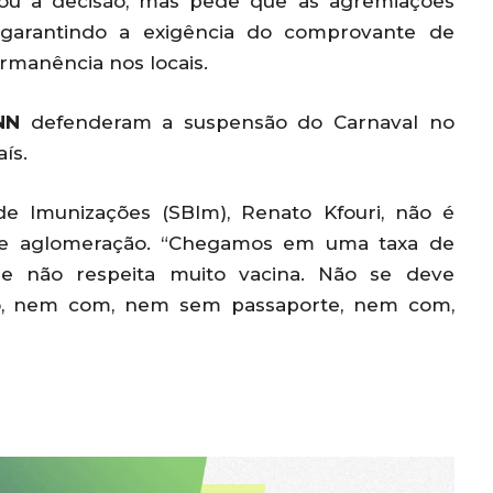
atou a decisão, mas pede que as agremiações
 garantindo a exigência do comprovante de
rmanência nos locais.
NN
defenderam a suspensão do Carnaval no
ís.
 de Imunizações (SBIm), Renato Kfouri, não é
 aglomeração. “Chegamos em uma taxa de
ue não respeita muito vacina. Não se deve
, nem com, nem sem passaporte, nem com,