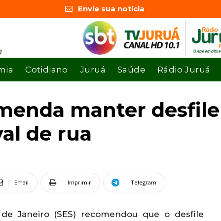
Envie sua notícia
mia
Cotidiano
Juruá
Saúde
Rádio Juruá
menda manter desfile
al de rua
Email
Imprimir
Telegram
 de Janeiro (SES) recomendou que o desfile