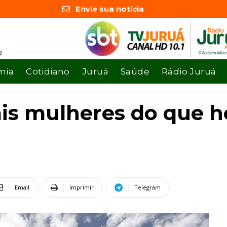
Envie sua notícia
mia
Cotidiano
Juruá
Saúde
Rádio Juruá
is mulheres do que 
Email
Imprimir
Telegram