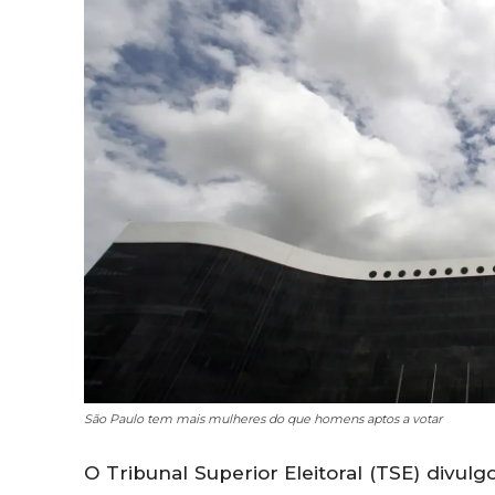
São Paulo tem mais mulheres do que homens aptos a votar
O Tribunal Superior Eleitoral (TSE) divulg