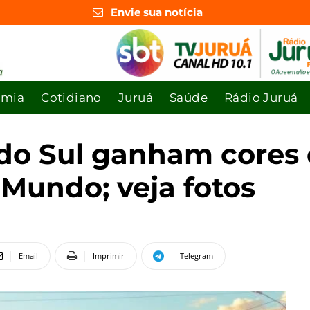
Envie sua notícia
omia
Cotidiano
Juruá
Saúde
Rádio Juruá
 do Sul ganham cores
Mundo; veja fotos
Email
Imprimir
Telegram