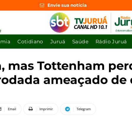
Envie sua notícia
omia
Cotidiano
Juruá
Saúde
Rádio Juruá
a, mas Tottenham per
 rodada ameaçado de
Email
Imprimir
Telegram