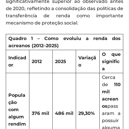
significativamente superior ao observado antes
de 2020, refletindo a consolidação das políticas de
transferência de renda como importante
mecanismo de proteção social.
Quadro
1
– Como evoluiu a renda dos
acreanos (2012–2025)
O que
Indicad
Variaçã
2012
2025
signific
or
o
a
Cerca
de
110
mil
Popula
acrean
ção
os
pass
com
376 mil
486 mil
29,30%
aram a
algum
possuir
rendim
alguma