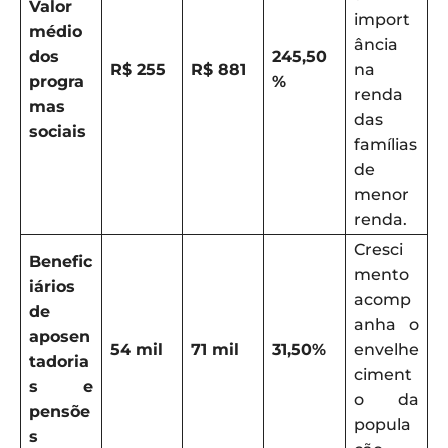
Valor
import
médio
ância
dos
245,50
R$ 255
R$ 881
na
progra
%
renda
mas
das
sociais
famílias
de
menor
renda.
Cresci
Benefic
mento
iários
acomp
de
anha o
aposen
54 mil
71 mil
31,50%
envelhe
tadoria
ciment
s e
o da
pensõe
popula
s