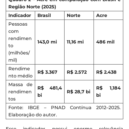
Região Norte (2025)
Indicador
Brasil
Norte
Acre
Pessoas
com
rendimen
143,0 mi
11,16 mi
486 mil
to
(milhões/
mil)
Rendime
R$ 3.367
R$ 2.572
R$ 2.438
nto médio
Massa de
R$ 481,4
R$ 1,184
rendimen
R$ 28,7 bi
bi
bi
tos
Fonte: IBGE – PNAD Contínua 2012–2025.
Elaboração do autor.
Esse indicador possui enorme relevância