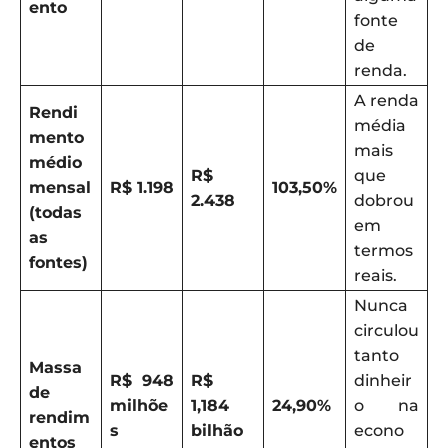
ento
fonte
de
renda.
A renda
Rendi
média
mento
mais
médio
R$
que
mensal
R$ 1.198
103,50%
2.438
dobrou
(todas
em
as
termos
fontes)
reais.
Nunca
circulou
tanto
Massa
R$ 948
R$
dinheir
de
milhõe
1,184
24,90%
o na
rendim
s
bilhão
econo
entos