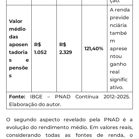
ção.
A renda
previde
Valor
nciária
médio
també
das
m
aposen
R$
R$
121,40%
aprese
tadoria
1.052
2.329
ntou
s e
ganho
pensõe
real
s
signific
ativo.
Fonte:
IBGE – PNAD Contínua 2012–2025.
Elaboração do autor.
O segundo aspecto revelado pela PNAD é a
evolução do rendimento médio. Em valores reais,
considerando todas as fontes de renda, o