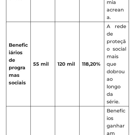
mia
acrean
a.
A rede
de
proteçã
Benefic
o social
iários
mais
de
55 mil
120 mil
118,20%
que
progra
dobrou
mas
ao
sociais
longo
da
série.
Benefíc
ios
ganhar
am