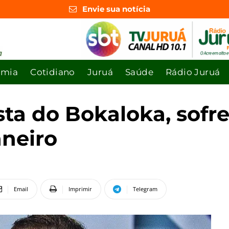
Envie sua notícia
omia
Cotidiano
Juruá
Saúde
Rádio Juruá
sta do Bokaloka, sofre
aneiro
Email
Imprimir
Telegram