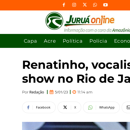
Capa
Acre
Política
Polícia
Econ
Renatinho, vocali
show no Rio de J
Redação
5/01/23
Por
11:14 am
Facebook
X
WhatsApp