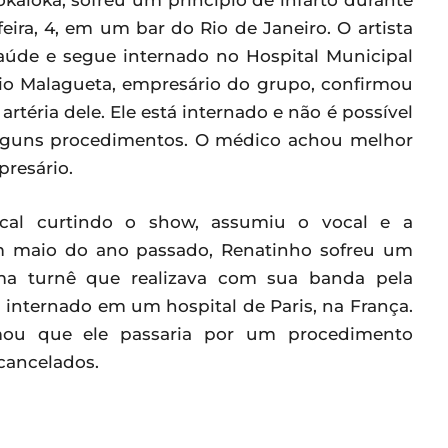
kaloka, sofreu um princípio de infarto durante
ira, 4, em um bar do Rio de Janeiro. O artista
úde e segue internado no Hospital Municipal
dio Malagueta, empresário do grupo, confirmou
téria dele. Ele está internado e não é possível
 alguns procedimentos. O médico achou melhor
presário.
ocal curtindo o show, assumiu o vocal e a
m maio do ano passado, Renatinho sofreu um
ma turnê que realizava com sua banda pela
i internado em um hospital de Paris, na França.
mou que ele passaria por um procedimento
 cancelados.