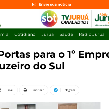
Envie sua notícia
omia
Cotidiano
Juruá
Saúde
Rádio Juruá
Portas para o 1º Empr
uzeiro do Sul
Email
Imprimir
Telegram