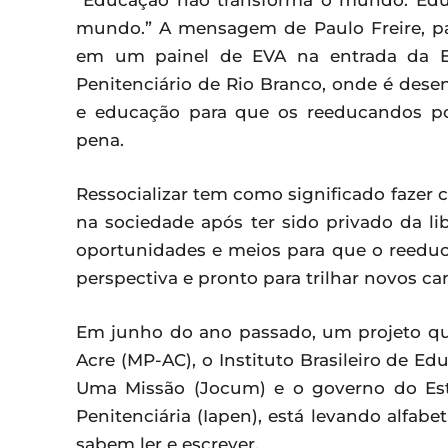
“Educação não transforma o mundo. Ed
mundo.” A mensagem de Paulo Freire, pa
em um painel de EVA na entrada da Es
Penitenciário de Rio Branco, onde é des
e educação para que os reeducandos p
pena.
Ressocializar tem como significado fazer
na sociedade após ter sido privado da li
oportunidades e meios para que o reedu
perspectiva e pronto para trilhar novos c
Em junho do ano passado, um projeto qu
Acre (MP-AC), o Instituto Brasileiro de 
Uma Missão (Jocum) e o governo do Est
Penitenciária (Iapen), está levando alfab
sabem ler e escrever.