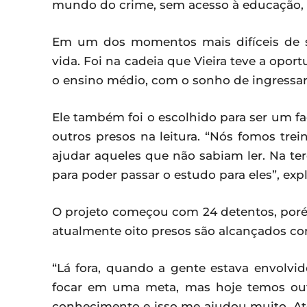
mundo do crime, sem acesso à educação, n
Em um dos momentos mais difíceis de 
vida. Foi na cadeia que Vieira teve a opor
o ensino médio, com o sonho de ingressar
Ele também foi o escolhido para ser um faci
outros presos na leitura. “Nós fomos trei
ajudar aqueles que não sabiam ler. Na te
para poder passar o estudo para eles”, expl
O projeto começou com 24 detentos, por
atualmente oito presos são alcançados c
“Lá fora, quando a gente estava envolv
focar em uma meta, mas hoje temos out
conhecimento e isso me ajudou muito. At