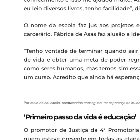
eu leio diversos livros, tenho facilidade”, di
O nome da escola faz jus aos projetos 
carcerário. Fábrica de Asas faz alusão a i
“Tenho vontade de terminar quando sai
de vida e obter uma meta de poder regr
como seres humanos, mas temos sim essa v
um curso. Acredito que ainda há esperança”
Por meio da educação, reeducandos conseguem ter esperança de mudar
‘Primeiro passo da vida é educação’
O promotor de Justiça da 4ª Promotoria d
quem esteve presente em todas as etapas