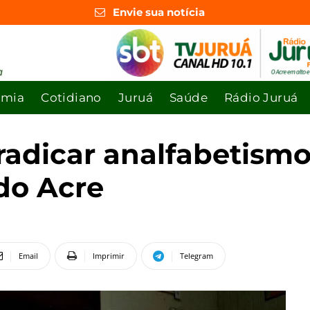
Envie sua notícia
omia
Cotidiano
Juruá
Saúde
Rádio Juruá
radicar analfabetismo
do Acre
Email
Imprimir
Telegram