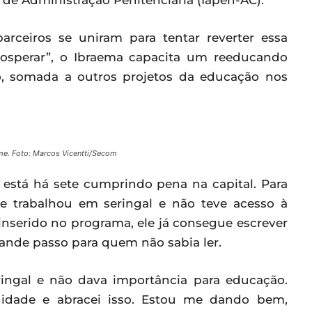
 de Administração Penitenciária (Iapen-AC).
rceiros se uniram para tentar reverter essa
 Prosperar”, o Ibraema capacita um reeducando
o, somada a outros projetos da educação nos
e. Foto: Marcos Vicentti/Secom
 está há sete cumprindo pena na capital. Para
pre trabalhou em seringal e não teve acesso à
nserido no programa, ele já consegue escrever
ande passo para quem não sabia ler.
ingal e não dava importância para educação.
nidade e abracei isso. Estou me dando bem,