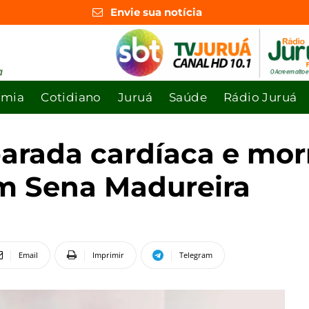
Envie sua notícia
omia
Cotidiano
Juruá
Saúde
Rádio Juruá
parada cardíaca e mor
m Sena Madureira
Email
Imprimir
Telegram