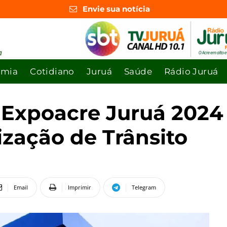
Envie sua notícia
omia
Cotidiano
Juruá
Saúde
Rádio Juruá
a Expoacre Juruá 2024
ização de Trânsito
Email
Imprimir
Telegram