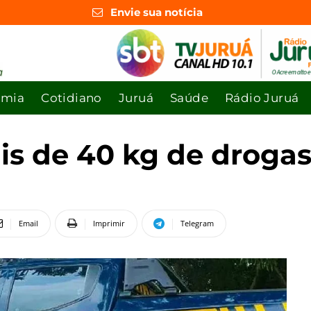
Envie sua notícia
omia
Cotidiano
Juruá
Saúde
Rádio Juruá
s de 40 kg de drogas
Email
Imprimir
Telegram