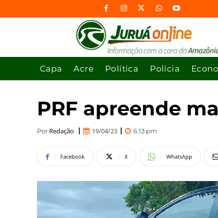
Capa
Acre
Política
Polícia
Econ
PRF apreende mai
Redação
19/04/23
Por
6:13 pm
Facebook
X
WhatsApp