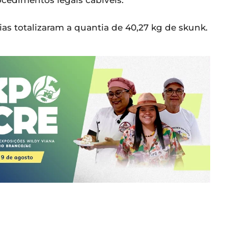
cedimentos legais cabíveis.
ias totalizaram a quantia de 40,27 kg de skunk.