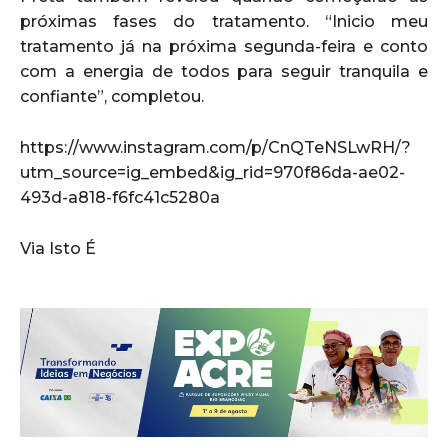
próximas fases do tratamento. “Inicio meu
tratamento já na próxima segunda-feira e conto
com a energia de todos para seguir tranquila e
confiante”, completou.
https://www.instagram.com/p/CnQTeNSLwRH/?
utm_source=ig_embed&ig_rid=970f86da-ae02-
493d-a818-f6fc41c5280a
Via Isto É