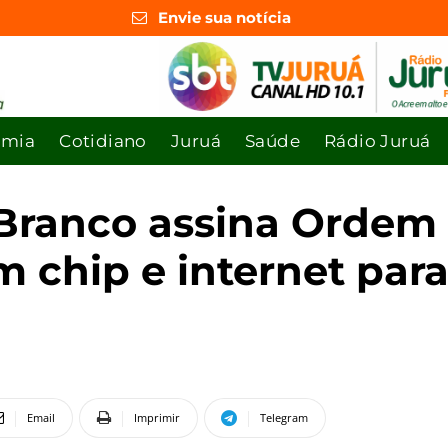
Envie sua notícia
omia
Cotidiano
Juruá
Saúde
Rádio Juruá
 Branco assina Ordem
m chip e internet para
Email
Imprimir
Telegram