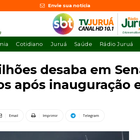
Envie sua notícia
mia
Cotidiano
Juruá
Saúde
Rádio Juruá
ilhões desaba em Sen
s após inauguração e
Email
Imprimir
Telegram