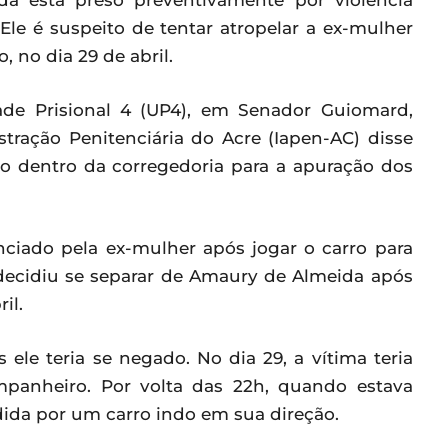
da está preso preventivamente por violência
 Ele é suspeito de tentar atropelar a ex-mulher
 no dia 29 de abril.
ade Prisional 4 (UP4), em Senador Guiomard,
stração Penitenciária do Acre (Iapen-AC) disse
vo dentro da corregedoria para a apuração dos
nciado pela ex-mulher após jogar o carro para
e decidiu se separar de Amaury de Almeida após
il.
s ele teria se negado. No dia 29, a vítima teria
panheiro. Por volta das 22h, quando estava
dida por um carro indo em sua direção.