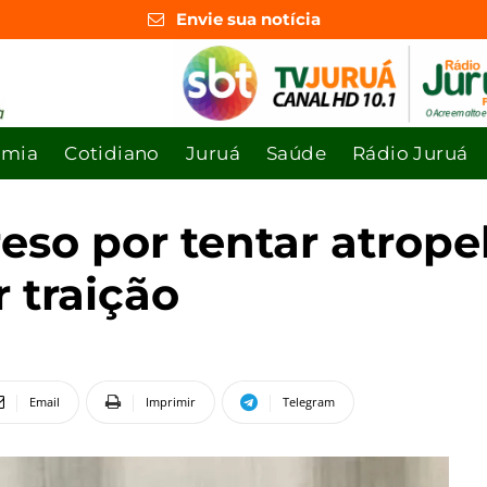
Envie sua notícia
omia
Cotidiano
Juruá
Saúde
Rádio Juruá
reso por tentar atrop
 traição
Email
Imprimir
Telegram