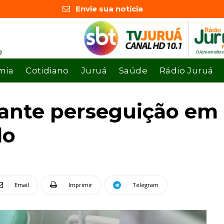
Envie sua notícia
mia
Cotidiano
Juruá
Saúde
Rádio Juruá
urante perseguição em
do
Email
Imprimir
Telegram