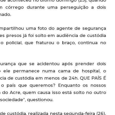
a que aconteceu no último domingo (25), quando
um córrego durante uma perseguição a dois
nado.
mpartilhou uma foto do agente de segurança
es presos já foi solto em audiência de custódia
 policial, que fraturou o braço, continua no
gurança que se acidentou após prender dois
o ele permanece numa cama de hospital, o
iência de custódia em menos de 24h. QUE PAÍS É
 é o país que queremos? Enquanto os nossos
 do Acre, quem causa isso está solto no outro
sociedade”, questionou.
de custódia, realizada nesta segunda-feira (26).