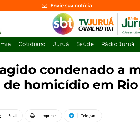
Envie sua notícia
omia
Cotidiano
Juruá
Saúde
Rádio Juruá
ragido condenado a m
 de homicídio em Rio
Email
Imprimir
Telegram