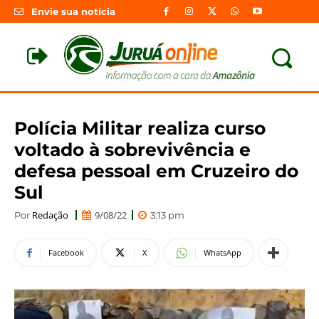
Envie sua notícia
Polícia Militar realiza curso
voltado à sobrevivência e
defesa pessoal em Cruzeiro do
Sul
Redação
9/08/22
Por
3:13 pm
Facebook
X
WhatsApp