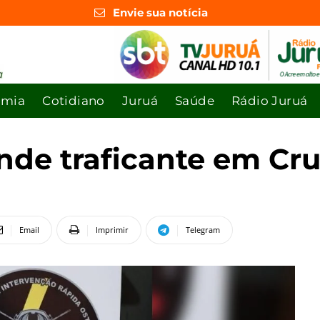
Envie sua notícia
omia
Cotidiano
Juruá
Saúde
Rádio Juruá
ende traficante em Cru
Email
Imprimir
Telegram