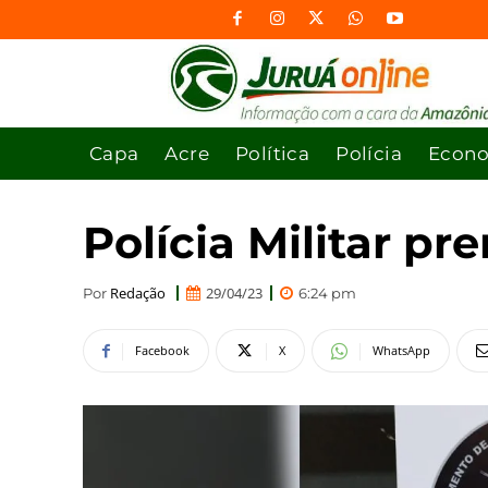
Capa
Acre
Política
Polícia
Econ
Polícia Militar pr
Redação
29/04/23
Por
6:24 pm
Facebook
X
WhatsApp