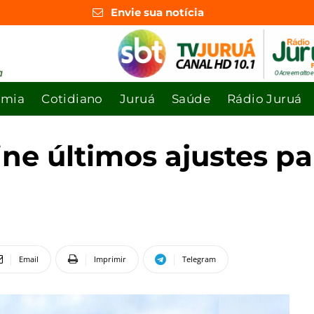
Envie sua notícia
omia
Cotidiano
Juruá
Saúde
Rádio Juruá
fine últimos ajustes p
Email
Imprimir
Telegram