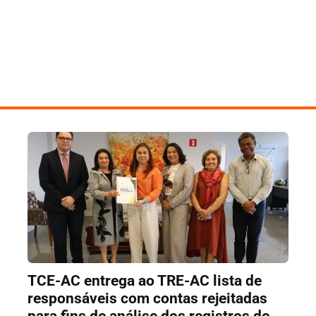
TCE-AC entrega ao TRE-AC lista de
responsáveis com contas rejeitadas
para fins de análise dos registros de