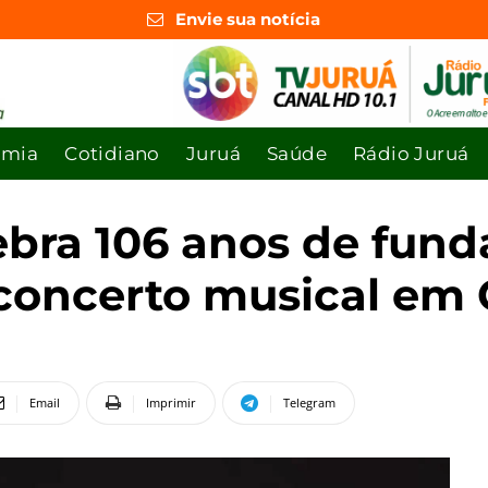
Envie sua notícia
omia
Cotidiano
Juruá
Saúde
Rádio Juruá
elebra 106 anos de fu
concerto musical em C
Email
Imprimir
Telegram