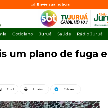
Envie sua notícia
mia
Cotidiano
Juruá
Saúde
Rádio Juruá
ais um plano de fuga 
Email
Imprimir
Telegram