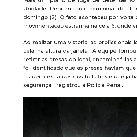
Mais um plano de fuga de detentas foi 
Unidade Penitenciária Feminina de Tar
domingo (2). O fato aconteceu por volta 
movimentação estranha na cela 6, onde viv
Ao realizar uma vistoria, as profissionai
cela, na altura da janela. “A equipe tomou
retirar as presas do local, encaminhá-las a
foi identificado que as presas haviam q
madeira extraídos dos beliches e que já h
segurança”, registrou a Polícia Penal.