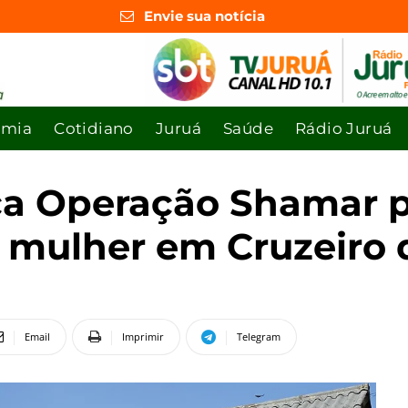
Envie sua notícia
omia
Cotidiano
Juruá
Saúde
Rádio Juruá
orça Operação Shamar
a mulher em Cruzeiro 
Email
Imprimir
Telegram