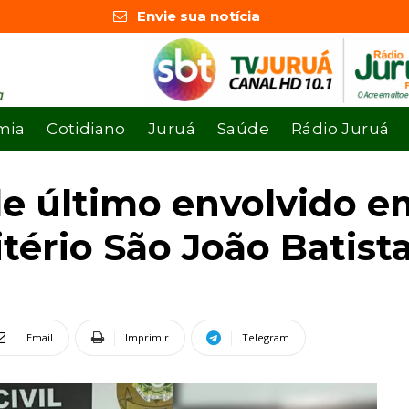
Envie sua notícia
mia
Cotidiano
Juruá
Saúde
Rádio Juruá
nde último envolvido 
tério São João Batist
Email
Imprimir
Telegram