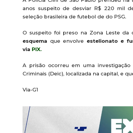
A Polícia Civil de São Paulo prendeu na t
anos suspeito de desviar R$ 220 mil 
seleção brasileira de futebol de do PSG.
O suspeito foi preso na Zona Leste da 
esquema
que envolve
estelionato e f
via
PIX.
A prisão ocorreu em uma investigação
Criminais (Deic), localizada na capital, e 
Via-G1