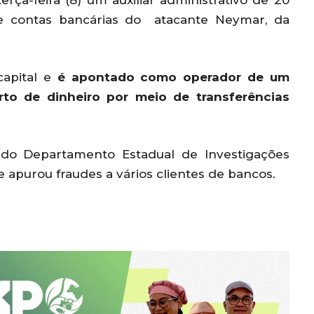
erça-feira (8) um auxiliar administrativo de 20
de contas bancárias do atacante Neymar, da
capital e
é apontado como operador de um
urto de dinheiro por meio de transferências
 do Departamento Estadual de Investigações
que apurou fraudes a vários clientes de bancos.