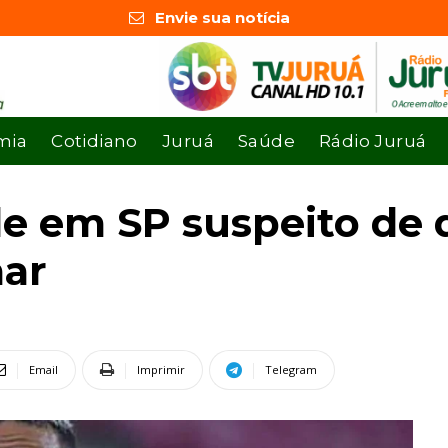
Envie sua notícia
mia
Cotidiano
Juruá
Saúde
Rádio Juruá
nde em SP suspeito de 
mar
Email
Imprimir
Telegram