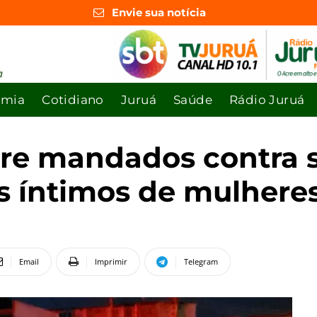
Envie sua notícia
omia
Cotidiano
Juruá
Saúde
Rádio Juruá
pre mandados contra 
s íntimos de mulhere
Email
Imprimir
Telegram