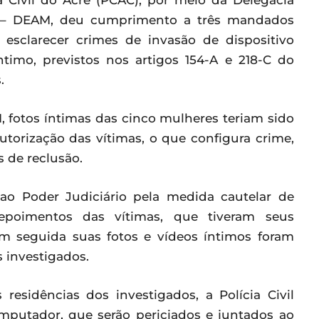
ia Civil do Acre (PCAC), por meio da Delegacia
r – DEAM, deu cumprimento a três mandados
 esclarecer crimes de invasão de dispositivo
timo, previstos nos artigos 154-A e 218-C do
.
 fotos íntimas das cinco mulheres teriam sido
utorização das vítimas, o que configura crime,
 de reclusão.
 ao Poder Judiciário pela medida cautelar de
poimentos das vítimas, que tiveram seus
em seguida suas fotos e vídeos íntimos foram
s investigados.
esidências dos investigados, a Polícia Civil
mputador, que serão periciados e juntados ao