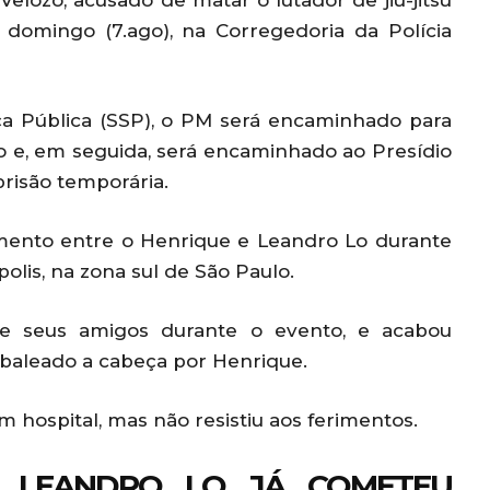
 Velozo, acusado de matar o lutador de jiu-jitsu
 domingo (7.ago), na Corregedoria da Polícia
a Pública (SSP), o PM será encaminhado para
 e, em seguida, será encaminhado ao Presídio
risão temporária.
ento entre o Henrique e Leandro Lo durante
olis, na zona sul de São Paulo.
e seus amigos durante o evento, e acabou
i baleado a cabeça por Henrique.
 hospital, mas não resistiu aos ferimentos.
R LEANDRO LO JÁ COMETEU