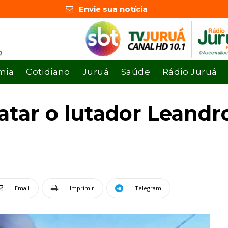
Envie sua notícia
mia
Cotidiano
Juruá
Saúde
Rádio Juruá
tar o lutador Leandro
Email
Imprimir
Telegram