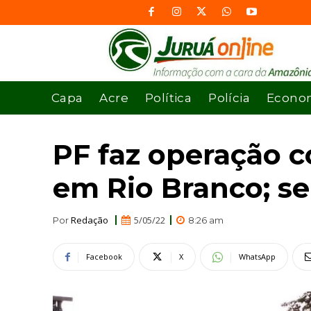
Capa
Acre
Política
Polícia
Econo
PF faz operação c
em Rio Branco; s
Redação
5/05/22
Por
8:26 am
Facebook
X
WhatsApp