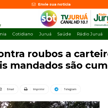
Envie sua notícia
mia
Cotidiano
Juruá
Saúde
Rádio Juruá
ontra roubos a carteir
eis mandados são cum
Email
Imprimir
Telegram