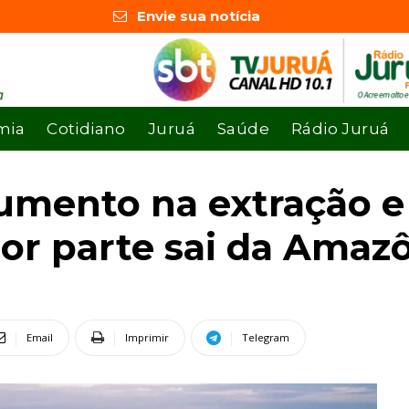
Envie sua notícia
mia
Cotidiano
Juruá
Saúde
Rádio Juruá
aumento na extração e
aior parte sai da Amaz
Email
Imprimir
Telegram