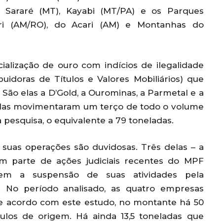
s Sararé (MT), Kayabi (MT/PA) e os Parques
ri (AM/RO), do Acari (AM) e Montanhas do
alização de ouro com indícios de ilegalidade
buidoras de Títulos e Valores Mobiliários) que
ão elas a D’Gold, a Ourominas, a Parmetal e a
 elas movimentaram um terço de todo o volume
 pesquisa, o equivalente a 79 toneladas.
 suas operações são duvidosas. Três delas – a
em parte de ações judiciais recentes do MPF
edem a suspensão de suas atividades pela
á. No período analisado, as quatro empresas
De acordo com este estudo, no montante há 50
ulos de origem. Há ainda 13,5 toneladas que