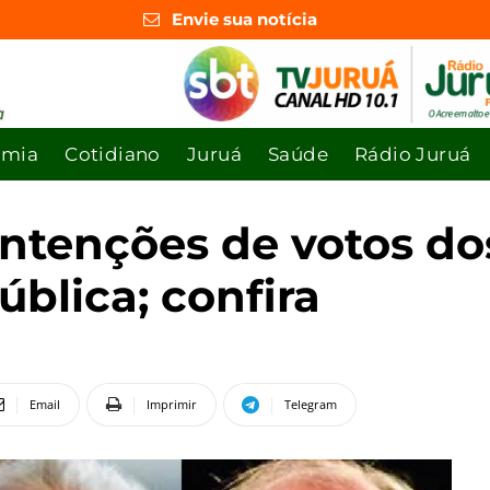
Envie sua notícia
omia
Cotidiano
Juruá
Saúde
Rádio Juruá
intenções de votos do
ública; confira
Email
Imprimir
Telegram