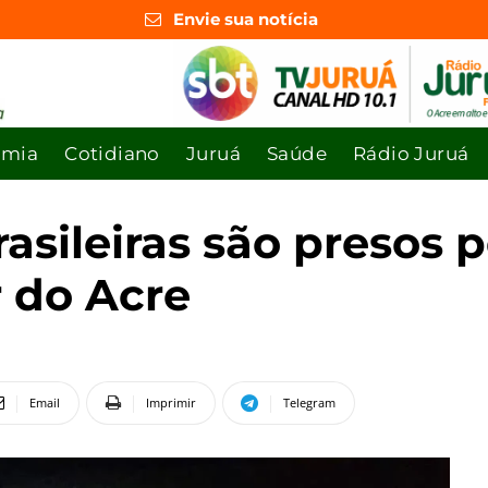
Envie sua notícia
omia
Cotidiano
Juruá
Saúde
Rádio Juruá
sileiras são presos p
r do Acre
Email
Imprimir
Telegram