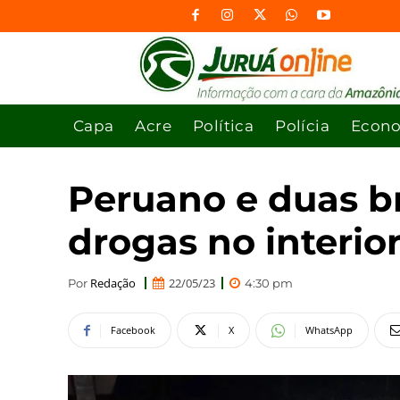
Capa
Acre
Política
Polícia
Econ
Peruano e duas bra
drogas no interio
Redação
22/05/23
Por
4:30 pm
Facebook
X
WhatsApp