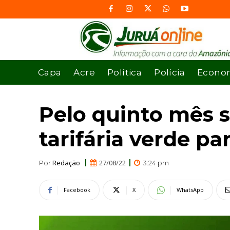
Capa
Acre
Política
Polícia
Econo
Pelo quinto mês 
tarifária verde p
Redação
27/08/22
Por
3:24 pm
Facebook
X
WhatsApp