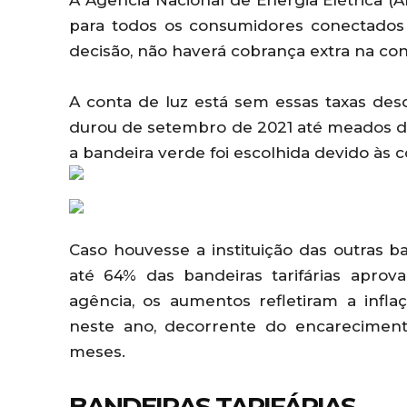
A Agência Nacional de Energia Elétrica 
para todos os consumidores conectados 
decisão, não haverá cobrança extra na con
A conta de luz está sem essas taxas des
durou de setembro de 2021 até meados de 
a bandeira verde foi escolhida devido às 
Caso houvesse a instituição das outras ban
até 64% das bandeiras tarifárias apro
agência, os aumentos refletiram a infla
neste ano, decorrente do encareciment
meses.
BANDEIRAS TARIFÁRIAS