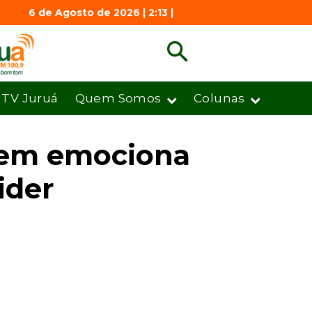
6 de Agosto de 2026 | 2:13 |
TV Juruá
Quem Somos
Colunas
mem emociona
ider