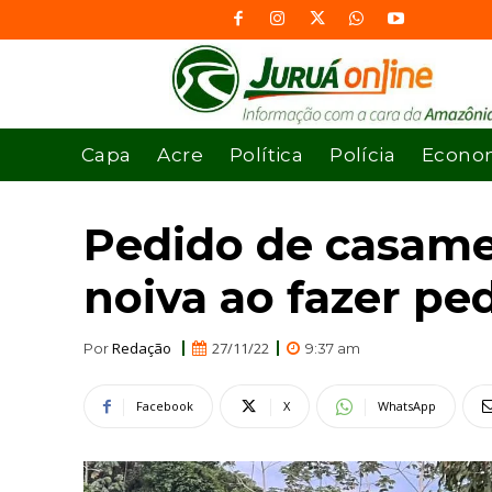
Capa
Acre
Política
Polícia
Econo
Pedido de casam
noiva ao fazer pe
Redação
27/11/22
Por
9:37 am
Facebook
X
WhatsApp