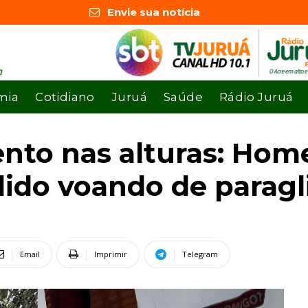
Envie sua notícia
mia
Cotidiano
Juruá
Saúde
Rádio Juruá
ento nas alturas: Ho
dido voando de paragl
Email
Imprimir
Telegram