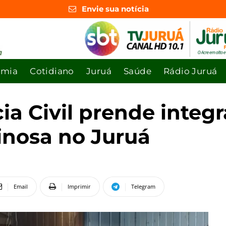
Envie sua notícia
omia
Cotidiano
Juruá
Saúde
Rádio Juruá
ia Civil prende integ
inosa no Juruá
Email
Imprimir
Telegram