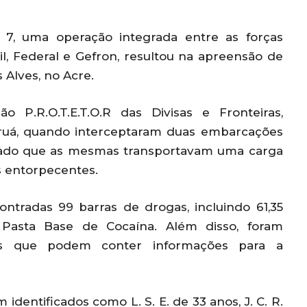
, 7, uma operação integrada entre as forças
ivil, Federal e Gefron, resultou na apreensão de
Alves, no Acre.
o P.R.O.T.E.T.O.R das Divisas e Fronteiras,
Juruá, quando interceptaram duas embarcações
atado que as mesmas transportavam uma carga
as entorpecentes.
ntradas 99 barras de drogas, incluindo 61,35
Pasta Base de Cocaína. Além disso, foram
ares que podem conter informações para a
identificados como L. S. E. de 33 anos, J. C. R.