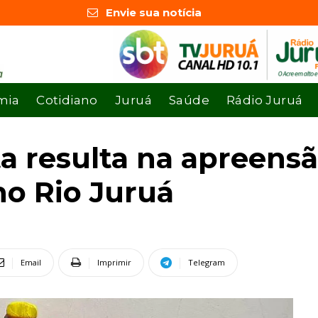
Envie sua notícia
mia
Cotidiano
Juruá
Saúde
Rádio Juruá
a resulta na apreensã
no Rio Juruá
Email
Imprimir
Telegram