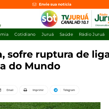
Envie sua notícia
omia
Cotidiano
Juruá
Saúde
Rádio Juruá
, sofre ruptura de li
opa do Mundo
Email
Imprimir
Telegram