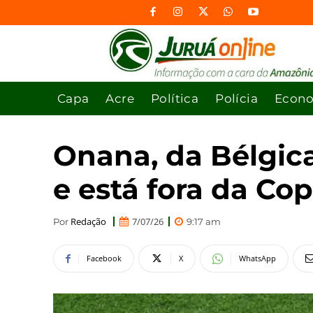
Capa
Acre
Política
Polícia
Econ
Onana, da Bélgica
e está fora da C
Redação
7/07/26
Por
9:17 am
Facebook
X
WhatsApp