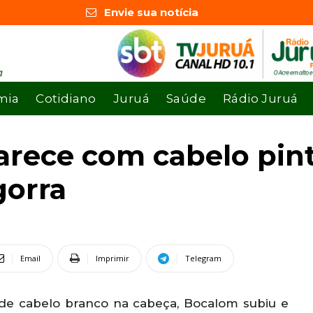
Envie sua notícia
mia
Cotidiano
Juruá
Saúde
Rádio Juruá
arece com cabelo pin
gorra
Email
Imprimir
Telegram
e cabelo branco na cabeça, Bocalom subiu e