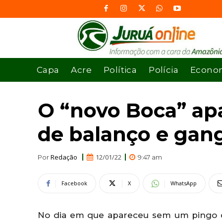
Capa
Acre
Política
Polícia
Econo
O “novo Boca” ap
de balanço e gan
Redação
12/01/22
Por
9:47 am
Facebook
X
WhatsApp
No dia em que apareceu sem um pingo d