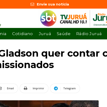
Envie sua notícia
mia
Cotidiano
Juruá
Saúde
Rádio Juruá
ladson quer contar c
missionados
Email
Imprimir
Telegram