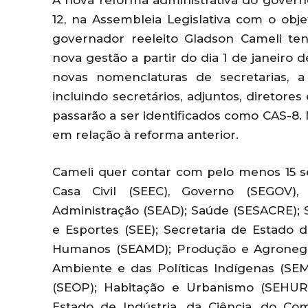
A nova reforma administrativa do governo
12, na Assembleia Legislativa com o obj
governador reeleito Gladson Cameli ten
nova gestão a partir do dia 1 de janeiro 
novas nomenclaturas de secretarias, 
incluindo secretários, adjuntos, diretor
passarão a ser identificados como CAS-8. 
em relação à reforma anterior.
Cameli quer contar com pelo menos 15 se
Casa Civil (SEEC), Governo (SEGOV),
Administração (SEAD); Saúde (SESACRE); 
e Esportes (SEE); Secretaria de Estado d
Humanos (SEAMD); Produção e Agronegó
Ambiente e das Políticas Indígenas (SEM
(SEOP); Habitação e Urbanismo (SEHUR
Estado de Indústria, da Ciência, do 