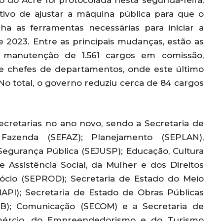
 do Acre foi protocolada nesta segunda-feira,
etivo de ajustar a máquina pública para que o
ha as ferramentas necessárias para iniciar a
de 2023. Entre as principais mudanças, estão as
a manutenção de 1.561 cargos em comissão,
es e chefes de departamentos, onde este último
No total, o governo reduziu cerca de 84 cargos
cretarias no ano novo, sendo a Secretaria de
 Fazenda (SEFAZ); Planejamento (SEPLAN),
Segurança Pública (SEJUSP); Educação, Cultura
e Assistência Social, da Mulher e dos Direitos
cio (SEPROD); Secretaria de Estado do Meio
API); Secretaria de Estado de Obras Públicas
B); Comunicação (SECOM) e a Secretaria de
Comércio, do Empreendedorismo e do Turismo