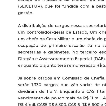
(SEICETUR), que foi fundida com a pa
gestão.
A distribuição de cargos nessas secretari
um controlador-geral de Estado, Um che
um chefe da Casa Militar e um chefe do g
ocupação de primeiro escalão. Já no s
secretarias e gabinetes. No terceiro e
Direção e Assessoramento Especial (DAE). 
enquanto o ajunto terá remuneração R$ 20
Já sobre cargos em Comissão de Chefia, 
serão 1.330 cargos, que vão variar de n
dividiram de 1 a 7. Enquanto a CAS 1 te
vencimento de pouco mais de R$ 11 mil. A 
R$ 4 mil, CAS5 R$ 5.300, CAS 6 R$ 6.600 e C