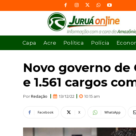
Capa
Acre
Política
Polícia
Econo
Novo governo de G
e 1.561 cargos co
Redação
13/12/22
Por
10:15 am
Facebook
X
WhatsApp