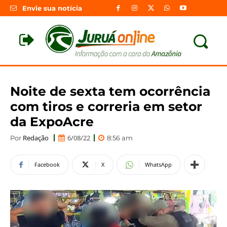
Envie sua notícia
Noite de sexta tem ocorrência
com tiros e correria em setor
da ExpoAcre
Redação
6/08/22
Por
8:56 am
Facebook
X
WhatsApp