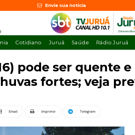
Envie sua notícia
mia
Cotidiano
Juruá
Saúde
Rádio Juruá
16) pode ser quente 
huvas fortes; veja pr
Email
Imprimir
Telegram