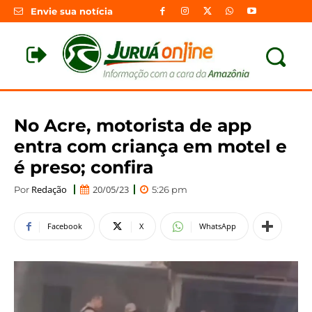
Envie sua notícia
No Acre, motorista de app
entra com criança em motel e
é preso; confira
Redação
20/05/23
Por
5:26 pm
Facebook
X
WhatsApp