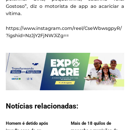
Gostoso”, diz o motorista de app ao acariciar a
vítima.
https://www.instagram.com/reel/CseWbwsgpyR/
?igshid=NzJjY2FjNWJiZg==
Notícias relacionadas:
Homem é detido após
Mais de 18 quilos de