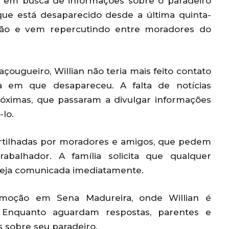
s em busca de informações sobre o paradeiro
que está desaparecido desde a última quinta-
ação e vem repercutindo entre moradores do
ougueiro, Willian não teria mais feito contato
 em que desapareceu. A falta de notícias
óximas, que passaram a divulgar informações
-lo.
rtilhadas por moradores e amigos, que pedem
rabalhador. A família solicita que qualquer
seja comunicada imediatamente.
oção em Sena Madureira, onde Willian é
 Enquanto aguardam respostas, parentes e
 sobre seu paradeiro.