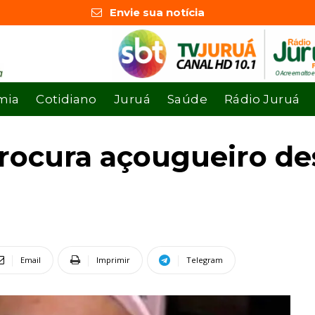
Envie sua notícia
mia
Cotidiano
Juruá
Saúde
Rádio Juruá
procura açougueiro d
Email
Imprimir
Telegram