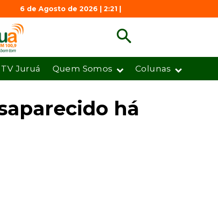
6 de Agosto de 2026 | 2:21 |
TV Juruá
Quem Somos
Colunas
esaparecido há