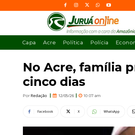
Capa
Acre
Política
Polícia
Econo
No Acre, família 
cinco dias
Redação
12/05/26
Por
10:07 am
Facebook
X
WhatsApp