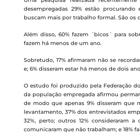
Uma pesquisa realizada recentemente
desempregadas 29% estão procurando
buscam mais por trabalho formal. São os 
Além disso, 60% fazem ´bicos´ para sobr
fazem há menos de um ano.
Sobretudo, 17% afirmaram não se record
e; 6% disseram estar há menos de dois ano
O estudo foi produzido pela Federação d
da população empregada afirmou perman
de modo que apenas 9% disseram que m
levantamento, 37% dos entrevistados emp
32%, perto; outros 12% consideraram a d
comunicaram que não trabalham; e 18% fal