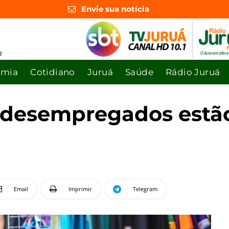
Envie sua notícia
omia
Cotidiano
Juruá
Saúde
Rádio Juruá
 desempregados estã
Email
Imprimir
Telegram