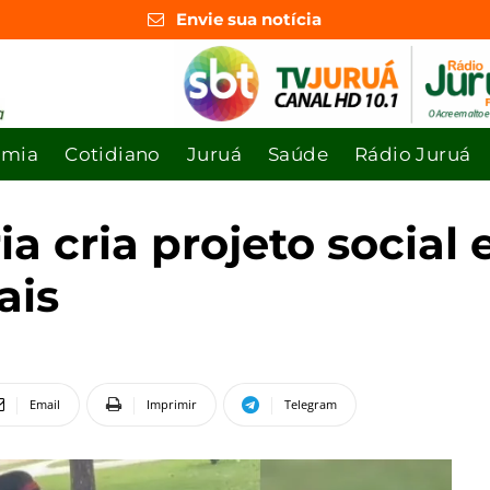
Envie sua notícia
omia
Cotidiano
Juruá
Saúde
Rádio Juruá
ia cria projeto social
ais
Email
Imprimir
Telegram