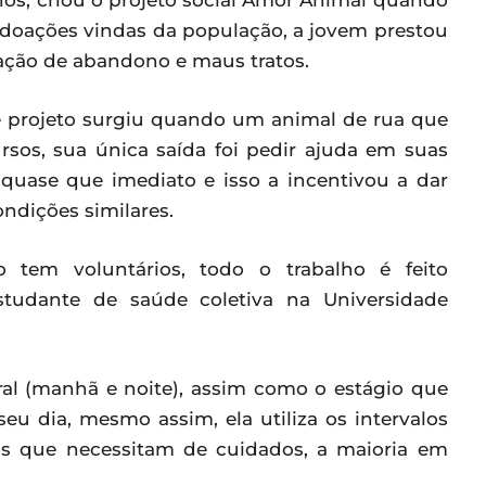
anos, criou o projeto social Amor Animal quando
 doações vindas da população, a jovem prestou
uação de abandono e maus tratos.
se projeto surgiu quando um animal de rua que
ursos, sua única saída foi pedir ajuda em suas
 quase que imediato e isso a incentivou a dar
ndições similares.
em voluntários, todo o trabalho é feito
studante de saúde coletiva na Universidade
ral (manhã e noite), assim como o estágio que
eu dia, mesmo assim, ela utiliza os intervalos
hos que necessitam de cuidados, a maioria em