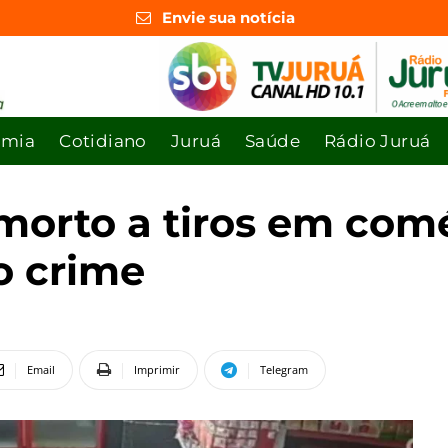
Envie sua notícia
omia
Cotidiano
Juruá
Saúde
Rádio Juruá
orto a tiros em comé
o crime
Email
Imprimir
Telegram