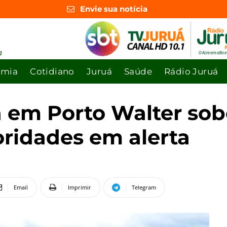
Envie sua notícia
omia
Cotidiano
Juruá
Saúde
Rádio Juruá
á em Porto Walter so
oridades em alerta
Email
Imprimir
Telegram