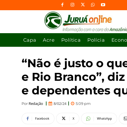
Capa
Acre
Política
Polícia
Econ
“Não é justo o qu
e Rio Branco”, d
e dependentes q
Redação
8/02/24
Por
5:09 pm
Facebook
X
WhatsApp