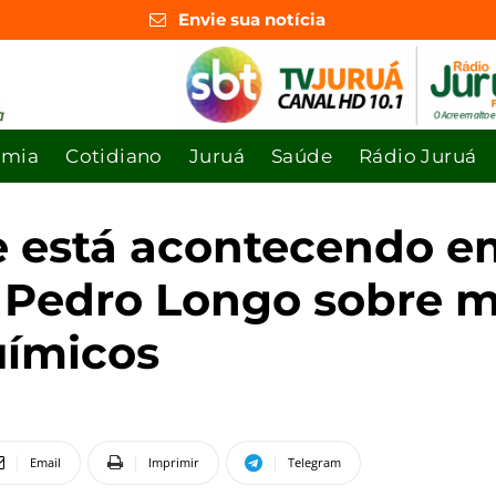
Envie sua notícia
omia
Cotidiano
Juruá
Saúde
Rádio Juruá
e está acontecendo e
iz Pedro Longo sobre 
uímicos
Email
Imprimir
Telegram